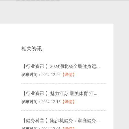
相关资讯
【行业资讯 】2024湖北省全民健身运...
发布时间
：2024-12-22
【详情】
【行业资讯 】魅力江苏 最美体育 江...
发布时间
：2024-12-15
【详情】
【健身科普 】跑步机健身：家庭健身...
发布时间
：2024-12-05
【详情】