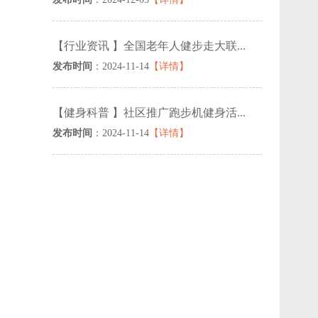
【行业资讯 】全国老年人健步走大联...
发布时间
：2024-11-14
【详情】
【健身科普 】社区推广跑步机健身活...
发布时间
：2024-11-14
【详情】